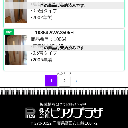
•遮音性能:Dr-35
この商品は売約済みです。
•0.5畳タイプ
•2002年製
10864 AWA3505H
中古
商品番号：10864
•遮音性能:Dr-35
この商品は売約済みです。
•0.5畳タイプ
•2005年製
次のページ
1
2
掲載情報はXで随時配信中!!
株式会社ピ
〒278-0022 千葉県野田市山崎1604-2