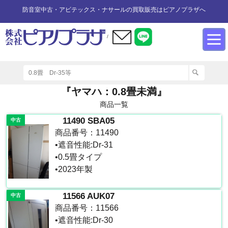
防音室中古・アビテックス・ナサールの買取販売はピアノプラザへ
/
防音室設置のアドバイス
インフォメーション
カワイ防音ルーム
防音室中古
防音室買取
『ヤマハ：0.8畳未満』
商品一覧
防音室内へのピアノの設置
商品の購入について
防音室WEB買取
ユニットタイプ
展示品リスト
11490 SBA05
中古
商品番号：11490
オーダータイプ
アビテックス0.5畳～2畳未満
設置する床への配慮
防音室LINE買取
会社概要
•遮音性能:Dr-31
•0.5畳タイプ
•2023年製
ペット用防音室
アビテックス2畳～3畳未満
設置スペースの採寸方法
ご利用規約
11566 AUK07
中古
エアコンの設置方法
店舗までの案内地図
アビテックス3畳～
商品番号：11566
•遮音性能:Dr-30