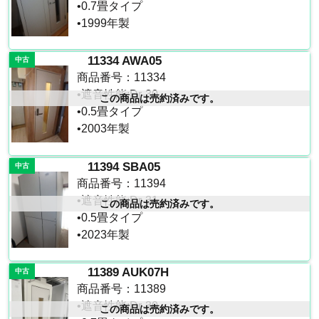
•0.7畳タイプ
遮音性能の違いを体験
カワイナサール
お問い合わせ
•1999年製
その他防音室
11334 AWA05
中古
商品番号：11334
•遮音性能:Dr-30
この商品は売約済みです。
かんたん在庫検索
•0.5畳タイプ
•2003年製
売約済みリスト
11394 SBA05
中古
商品番号：11394
•遮音性能:Dr-31
この商品は売約済みです。
•0.5畳タイプ
•2023年製
11389 AUK07H
中古
商品番号：11389
•遮音性能:Dr-30
この商品は売約済みです。