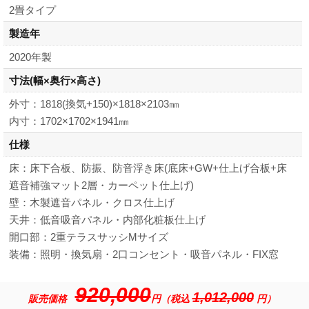
2畳タイプ
製造年
2020年製
寸法
(幅×奥行×高さ)
外寸：1818(換気+150)×1818×2103㎜
内寸：1702×1702×1941㎜
仕様
床：床下合板、防振、防音浮き床(底床+GW+仕上げ合板+床
遮音補強マット2層・カーペット仕上げ)
壁：木製遮音パネル・クロス仕上げ
天井：低音吸音パネル・内部化粧板仕上げ
開口部：2重テラスサッシMサイズ
装備：照明・換気扇・2口コンセント・吸音パネル・FIX窓
920,000
1,012,000
販売価格
円（税込
円）