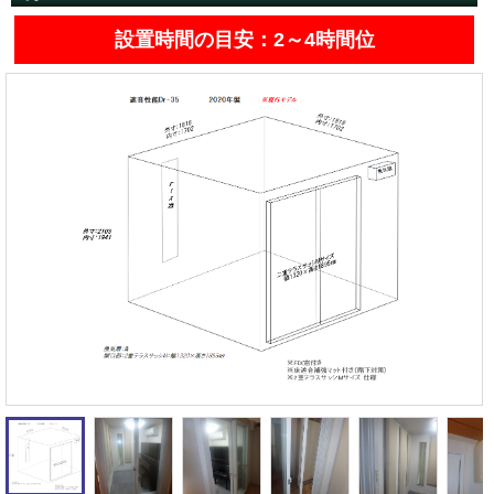
遮音性能の違いを体験
カワイナサール
お問い合わせ
設置時間の目安：2～4時間位
その他防音室
かんたん在庫検索
売約済みリスト