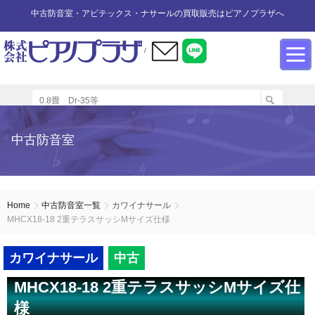
中古防音室・アビテックス・ナサールの買取販売はピアノプラザへ
/
防音室設置のアドバイス
インフォメーション
カワイ防音ルーム
防音室中古
防音室買取
中古防音室
防音室内へのピアノの設置
商品の購入について
防音室WEB買取
ユニットタイプ
展示品リスト
オーダータイプ
アビテックス0.5畳～2畳未満
設置する床への配慮
防音室LINE買取
会社概要
Home
中古防音室一覧
カワイナサール
MHCX18-18 2重テラスサッシMサイズ仕様
ペット用防音室
アビテックス2畳～3畳未満
設置スペースの採寸方法
ご利用規約
カワイナサール
中古
エアコンの設置方法
店舗までの案内地図
アビテックス3畳～
MHCX18-18 2重テラスサッシMサイズ仕
様