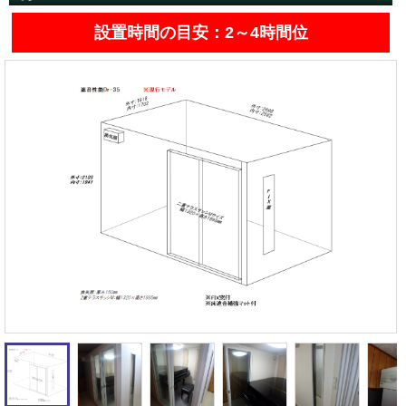
遮音性能の違いを体験
カワイナサール
お問い合わせ
設置時間の目安：2～4時間位
その他防音室
かんたん在庫検索
売約済みリスト