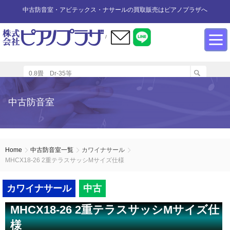
中古防音室・アビテックス・ナサールの買取販売はピアノプラザへ
/
防音室設置のアドバイス
インフォメーション
カワイ防音ルーム
防音室中古
防音室買取
中古防音室
防音室内へのピアノの設置
商品の購入について
防音室WEB買取
ユニットタイプ
展示品リスト
オーダータイプ
アビテックス0.5畳～2畳未満
設置する床への配慮
防音室LINE買取
会社概要
Home
中古防音室一覧
カワイナサール
MHCX18-26 2重テラスサッシMサイズ仕様
ペット用防音室
アビテックス2畳～3畳未満
設置スペースの採寸方法
ご利用規約
カワイナサール
中古
エアコンの設置方法
店舗までの案内地図
アビテックス3畳～
MHCX18-26 2重テラスサッシMサイズ仕
様