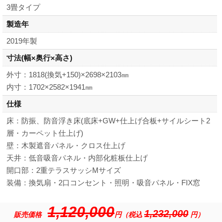
3畳タイプ
製造年
2019年製
寸法
(幅×奥行×高さ)
外寸：1818(換気+150)×2698×2103㎜
内寸：1702×2582×1941㎜
仕様
床：防振、防音浮き床(底床+GW+仕上げ合板+サイルシート2
層・カーペット仕上げ)
壁：木製遮音パネル・クロス仕上げ
天井：低音吸音パネル・内部化粧板仕上げ
開口部：2重テラスサッシMサイズ
装備：換気扇・2口コンセント・照明・吸音パネル・FIX窓
1,120,000
1,232,000
販売価格
円（税込
円）