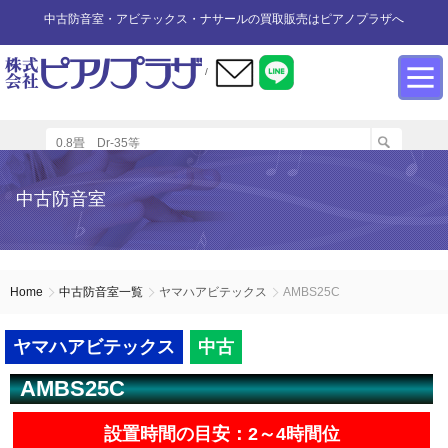
中古防音室・アビテックス・ナサールの買取販売はピアノプラザへ
/
防音室設置のアドバイス
インフォメーション
カワイ防音ルーム
防音室中古
防音室買取
中古防音室
防音室内へのピアノの設置
商品の購入について
防音室WEB買取
ユニットタイプ
展示品リスト
オーダータイプ
アビテックス0.5畳～2畳未満
設置する床への配慮
防音室LINE買取
会社概要
Home
中古防音室一覧
ヤマハアビテックス
AMBS25C
ペット用防音室
アビテックス2畳～3畳未満
設置スペースの採寸方法
ご利用規約
ヤマハアビテックス
中古
AMBS25C
エアコンの設置方法
店舗までの案内地図
アビテックス3畳～
設置時間の目安：2～4時間位