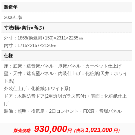
製造年
2006年製
寸法
(幅×奥行×高さ)
外寸：1869(換気扇+150)×2311×2255㎜
内寸：1715×2157×2120㎜
仕様
床：底床・遮音床パネル・厚床パネル・カーペット仕上げ
壁・天井：遮音壁パネル・内装仕上げ：化粧紙(天井：ホワイ
ト系)
外装仕上げ：化粧紙(ホワイト系)
ドア：木製防音ドア(2重透明ガラス窓付)・表面：化粧紙仕上
げ
装備：照明・換気扇・2口コンセント・FIX窓・音場パネル
930,000
1,023,000
販売価格
円（税込
円）