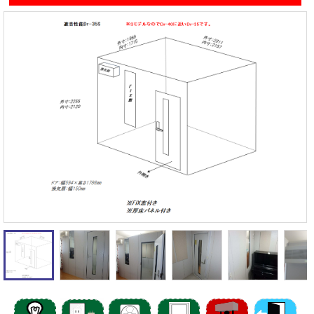
遮音性能の違いを体験
カワイナサール
お問い合わせ
その他防音室
かんたん在庫検索
売約済みリスト