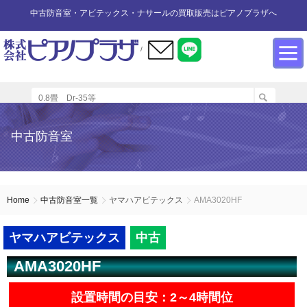
中古防音室・アビテックス・ナサールの買取販売はピアノプラザへ
/
防音室設置のアドバイス
インフォメーション
カワイ防音ルーム
防音室中古
防音室買取
中古防音室
防音室内へのピアノの設置
商品の購入について
防音室WEB買取
ユニットタイプ
展示品リスト
オーダータイプ
アビテックス0.5畳～2畳未満
設置する床への配慮
防音室LINE買取
会社概要
Home
中古防音室一覧
ヤマハアビテックス
AMA3020HF
ペット用防音室
アビテックス2畳～3畳未満
設置スペースの採寸方法
ご利用規約
ヤマハアビテックス
中古
AMA3020HF
エアコンの設置方法
店舗までの案内地図
アビテックス3畳～
設置時間の目安：2～4時間位