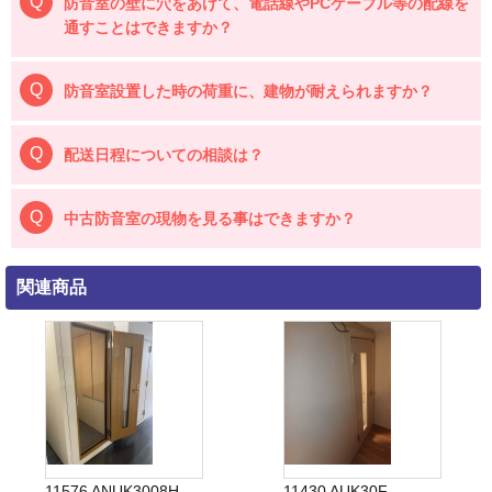
防音室の壁に穴をあけて、電話線やPCケーブル等の配線を
通すことはできますか？
防音室設置した時の荷重に、建物が耐えられますか？
配送日程についての相談は？
中古防音室の現物を見る事はできますか？
関連商品
11576 ANUK3008H
11430 AUK30F