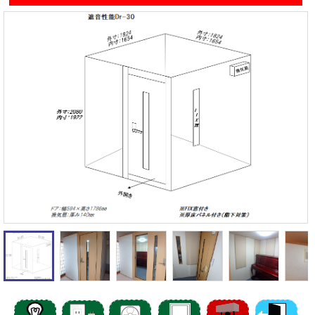
遮音性能の違いを体験
カワイナサール
お問い合わせ
その他防音室
かんたん在庫検索
売約済みリスト