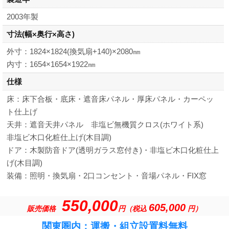
2003年製
寸法
(幅×奥行×高さ)
外寸：1824×1824(換気扇+140)×2080㎜
内寸：1654×1654×1922㎜
仕様
床：床下合板・底床・遮音床パネル・厚床パネル・カーペッ
ト仕上げ
天井：遮音天井パネル 非塩ビ無機質クロス(ホワイト系)
非塩ビ木口化粧仕上げ(木目調)
ドア：木製防音ドア(透明ガラス窓付き)・非塩ビ木口化粧仕上
げ(木目調)
装備：照明・換気扇・2口コンセント・音場パネル・FIX窓
550,000
605,000
販売価格
円（税込
円）
関東圏内：運搬・組立設置料無料