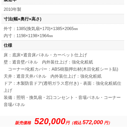
2010年製
寸法
(幅×奥行×高さ)
外寸：1385(換気扇+170)×1385×2065㎜
内寸：1198×1198×1964㎜
仕様
床：底床+遮音床パネル・カーペット仕上げ
壁：遮音壁パネル 内外装仕上げ：強化化粧紙
コーナー/化粧カバー：ABS樹脂押出材(木目化粧シート貼)
天井：遮音天井パネル 内外装仕上げ：強化化粧紙
ドア：木製防音ドア(透明ガラス窓付き)・表面：強化化粧紙仕
上げ
装備：照明・換気扇・2口コンセント・音場パネル・コーナー
音場パネル
520,000
572,000
販売価格
円（税込
円）