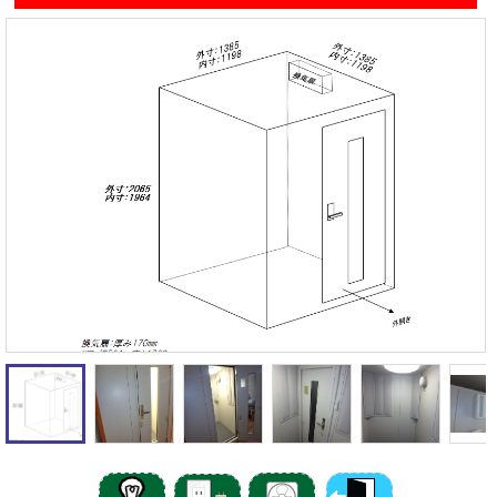
遮音性能の違いを体験
カワイナサール
お問い合わせ
その他防音室
かんたん在庫検索
売約済みリスト