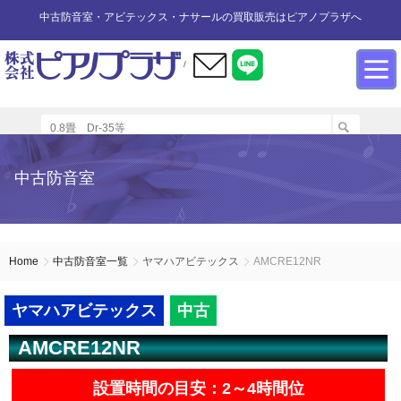
中古防音室・アビテックス・ナサールの買取販売はピアノプラザへ
/
防音室設置のアドバイス
インフォメーション
カワイ防音ルーム
防音室中古
防音室買取
中古防音室
防音室内へのピアノの設置
商品の購入について
防音室WEB買取
ユニットタイプ
展示品リスト
オーダータイプ
アビテックス0.5畳～2畳未満
設置する床への配慮
防音室LINE買取
会社概要
Home
中古防音室一覧
ヤマハアビテックス
AMCRE12NR
ペット用防音室
アビテックス2畳～3畳未満
設置スペースの採寸方法
ご利用規約
ヤマハアビテックス
中古
AMCRE12NR
エアコンの設置方法
店舗までの案内地図
アビテックス3畳～
設置時間の目安：2～4時間位