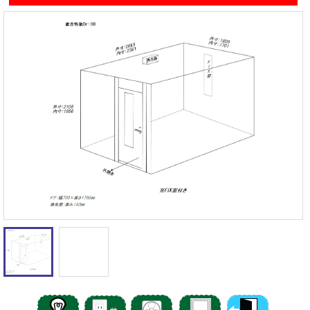
遮音性能の違いを体験
カワイナサール
お問い合わせ
その他防音室
かんたん在庫検索
売約済みリスト