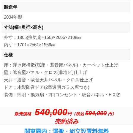
製造年
2004年製
寸法
(幅×奥行×高さ)
外寸：1805(換気扇+150)×2665×2108㎜
内寸：1701×2561×1956㎜
仕様
床：浮き床構造(底床・遮音床パネル)・カーペット仕上げ
壁：遮音壁パネル・クロス(非塩ビ)仕上げ
天井：遮音・吸音天井パネル・クロス仕上げ
ドア：木製防音ドア(2重透明ガラス窓つき)
装備：照明・換気扇・2口コンセント・吸音パネル・FIX窓
540,000
594,000
販売価格
円（税込
円）
売約済み
関東圏内：運搬・組立設置料無料