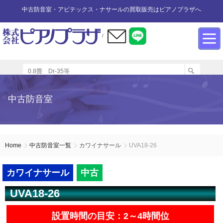
中古防音室・アビテックス・ナサールの買取販売はピアノプラザへ
/
防音室設置のアドバイス
インフォメーション
カワイ防音ルーム
防音室中古
防音室買取
中古防音室
防音室内へのピアノの設置
商品の購入について
防音室WEB買取
ユニットタイプ
展示品リスト
オーダータイプ
アビテックス0.5畳～2畳未満
設置する床への配慮
防音室LINE買取
会社概要
Home
中古防音室一覧
カワイナサール
UVA18-26
ペット用防音室
アビテックス2畳～3畳未満
設置スペースの採寸方法
ご利用規約
カワイナサール
中古
UVA18-26
エアコンの設置方法
店舗までの案内地図
アビテックス3畳～
設置時間の目安：2～4時間位