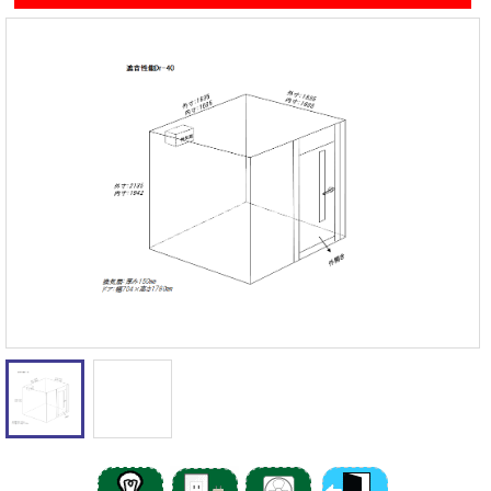
遮音性能の違いを体験
カワイナサール
お問い合わせ
その他防音室
かんたん在庫検索
売約済みリスト