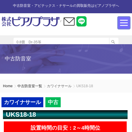
中古防音室・アビテックス・ナサールの買取販売はピアノプラザへ
/
防音室設置のアドバイス
インフォメーション
カワイ防音ルーム
防音室中古
防音室買取
中古防音室
防音室内へのピアノの設置
商品の購入について
防音室WEB買取
ユニットタイプ
展示品リスト
オーダータイプ
アビテックス0.5畳～2畳未満
設置する床への配慮
防音室LINE買取
会社概要
Home
中古防音室一覧
カワイナサール
UKS18-18
ペット用防音室
アビテックス2畳～3畳未満
設置スペースの採寸方法
ご利用規約
カワイナサール
中古
UKS18-18
エアコンの設置方法
店舗までの案内地図
アビテックス3畳～
設置時間の目安：2～4時間位