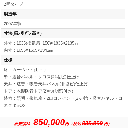
2畳タイプ
製造年
2007年製
寸法
(幅×奥行×高さ)
外寸：1835(換気扇+150)×1835×2135㎜
内寸：1695×1695×1942㎜
仕様
床：カーペット仕上げ
壁：遮音パネル・クロス(非塩ビ)仕上げ
天井：遮音・吸音天井パネル(非塩ビ)仕上げ
ドア：木製防音ドア(2重透明窓付き)
装備：照明・換気扇・2口コンセント(2ヶ所)・吸音パネル・コ
ネクタBOX
850,000
935,000
販売価格
円（税込
円）