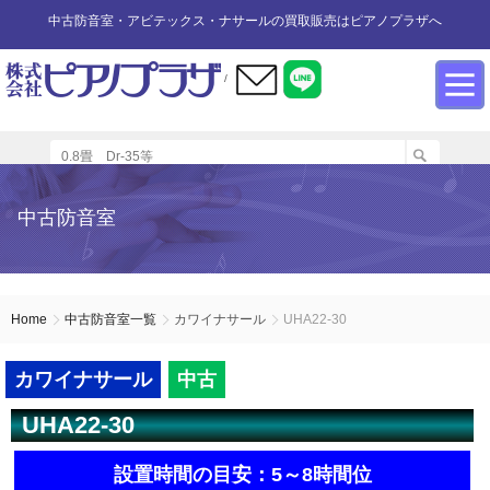
中古防音室・アビテックス・ナサールの買取販売はピアノプラザへ
/
防音室設置のアドバイス
インフォメーション
カワイ防音ルーム
防音室中古
防音室買取
中古防音室
防音室内へのピアノの設置
商品の購入について
防音室WEB買取
ユニットタイプ
展示品リスト
オーダータイプ
アビテックス0.5畳～2畳未満
設置する床への配慮
防音室LINE買取
会社概要
Home
中古防音室一覧
カワイナサール
UHA22-30
ペット用防音室
アビテックス2畳～3畳未満
設置スペースの採寸方法
ご利用規約
カワイナサール
中古
UHA22-30
エアコンの設置方法
店舗までの案内地図
アビテックス3畳～
設置時間の目安：5～8時間位