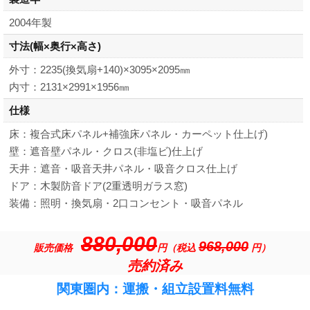
2004年製
寸法
(幅×奥行×高さ)
外寸：2235(換気扇+140)×3095×2095㎜
内寸：2131×2991×1956㎜
仕様
床：複合式床パネル+補強床パネル・カーペット仕上げ)
壁：遮音壁パネル・クロス(非塩ビ)仕上げ
天井：遮音・吸音天井パネル・吸音クロス仕上げ
ドア：木製防音ドア(2重透明ガラス窓)
装備：照明・換気扇・2口コンセント・吸音パネル
880,000
968,000
販売価格
円（税込
円）
売約済み
関東圏内：運搬・組立設置料無料