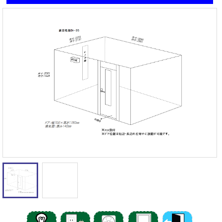
遮音性能の違いを体験
カワイナサール
お問い合わせ
その他防音室
かんたん在庫検索
売約済みリスト