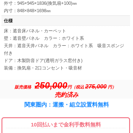
外寸：945×945×1836(換気扇+100)㎜
内寸：848×848×1698㎜
仕様
床：遮音床パネル・カーペット
壁：遮音壁パネル カラー：ホワイト系
天井：遮音天井パネル カラー：ホワイト系 吸音スポンジ
付き
ドア：木製防音ドア(透明ガラス窓付き)
装備：換気扇・2口コンセント・吸音材
250,000
275,000
販売価格
円（税込
円）
売約済み
関東圏内：運搬・組立設置料無料
10回払いまで金利手数料無料