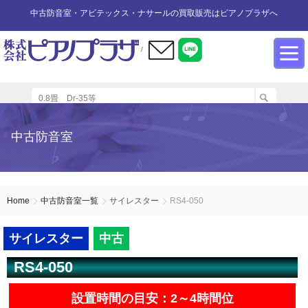
中古防音室・アビテックス・ナサールの買取販売はピアノプラザへ
/
防音室設置のアドバイス
インフォメーション
カワイ防音ルーム
防音室中古
防音室買取
中古防音室
防音室内へのピアノの設置
商品の購入について
防音室WEB買取
ユニットタイプ
展示品リスト
オーダータイプ
アビテックス0.5畳～2畳未満
設置する床への配慮
防音室LINE買取
会社概要
Home
中古防音室一覧
サイレスター
RS4-050
ペット用防音室
アビテックス2畳～3畳未満
設置スペースの採寸方法
ご利用規約
サイレスター
中古
RS4-050
エアコンの設置方法
店舗までの案内地図
アビテックス3畳～
設置時間の目安：2～4時間位