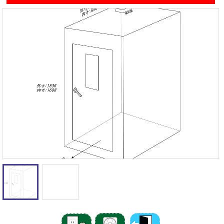
遮音性能の違いを体験
カワイナサール
お問い合わせ
その他防音室
かんたん在庫検索
売約済みリスト