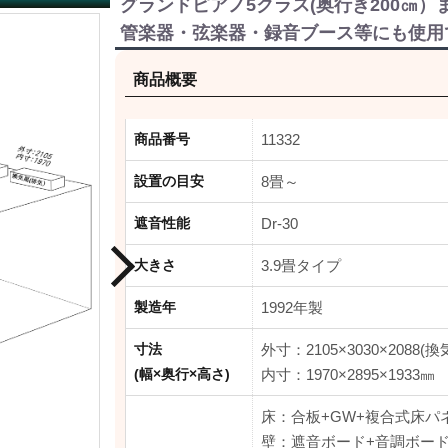
グランドピアノ5クラス(奥行き200㎝
高遮音タイプ
管楽器・弦楽器・録音ブース等にも使用
動画配信におすすめ
商品概要
商品番号
11332
カワイナサール中古
設置の目安
8畳～
遮音性能
Dr-30
大きさ
3.9畳タイプ
製造年
1992年製
寸法
外寸：2105×3030×2088(換
(幅×奥行×高さ)
内寸：1970×2895×1933㎜
床：合板+GW+複合式床パ
壁：遮音ボード+音調ボー