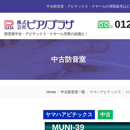
中古防音室・アビテックス・ナサールの買取販売はピ
01
防音室中古・アビテックス・ナサール充実の品揃え！
防音室設置のアドバイス
インフォメーション
カワイ防音ルーム
防音室中古
防音室買取
中古防音室
防音室内へのピアノの設置
商品の購入について
防音室WEB買取
ユニットタイプ
展示品リスト
オーダータイプ
アビテックス0.5畳～2畳未満
設置する床への配慮
防音室LINE買取
会社概要
Home
中古防音室一覧
ヤマハアビテックス
MU
ペット用防音室
アビテックス2畳～3畳未満
設置スペースの採寸方法
ご利用規約
ヤマハアビテックス
中古
エアコンの設置方法
店舗までの案内地図
アビテックス3畳～
MUNI-39