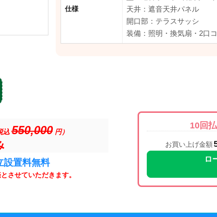
仕様
天井：遮音天井パネル
開口部：テラスサッシ
装備：照明・換気扇・2口
10回
550,000
税込
円）
み
お買い上げ金額
ロ
立設置料無料
売とさせていただきます。