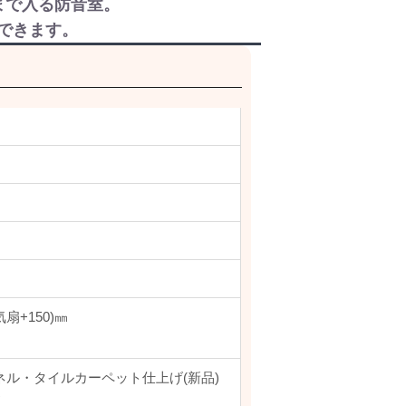
）まで入る防音室。
できます。
気扇+150)㎜
ネル・タイルカーペット仕上げ(新品)
ド