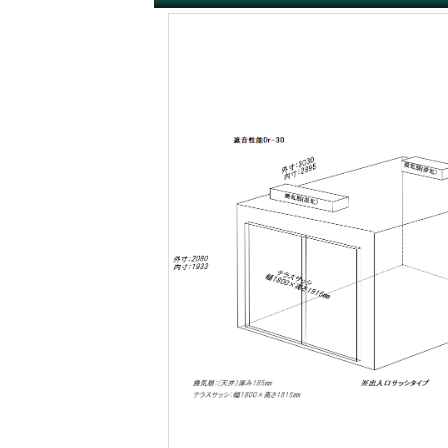
遮音性能の違いを体験
カワイナサール
お問い合わせ
その他防音室
かんたん在庫検索
売約済みリスト