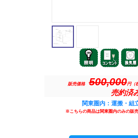
500,000
販売価格
円（
売約済
関東圏内：運搬・組
※こちらの商品は関東圏内のみの販