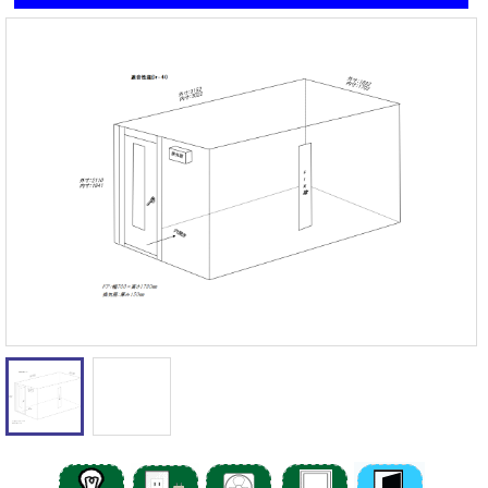
遮音性能の違いを体験
カワイナサール
お問い合わせ
その他防音室
かんたん在庫検索
売約済みリスト