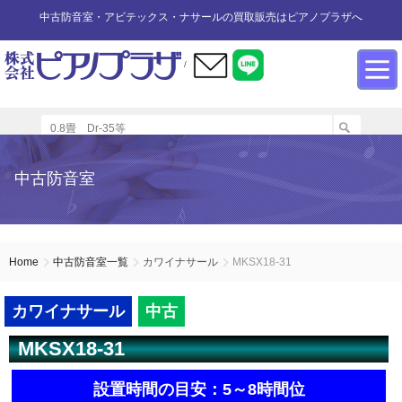
中古防音室・アビテックス・ナサールの買取販売はピアノプラザへ
/
防音室設置のアドバイス
インフォメーション
カワイ防音ルーム
防音室中古
防音室買取
中古防音室
防音室内へのピアノの設置
商品の購入について
防音室WEB買取
ユニットタイプ
展示品リスト
オーダータイプ
アビテックス0.5畳～2畳未満
設置する床への配慮
防音室LINE買取
会社概要
Home
中古防音室一覧
カワイナサール
MKSX18-31
ペット用防音室
アビテックス2畳～3畳未満
設置スペースの採寸方法
ご利用規約
カワイナサール
中古
MKSX18-31
エアコンの設置方法
店舗までの案内地図
アビテックス3畳～
設置時間の目安：5～8時間位