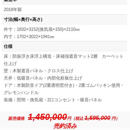
2018年製
寸法
(幅×奥行×高さ)
外寸：1832×3152(換気扇+150)×2110㎜
内寸：1702×3022×1941㎜
仕様
床：防振浮き床浮上構造・床補強遮音マット2層 カーペット
仕上げ
壁：木製遮音パネル・クロス仕上げ
天井：低吸音パネル・内部化粧板仕上げ
ドア：木製防音ドア(2重透明窓付き)・2重ゴムパッキン使用・
グレモンハンドル
装備：照明・換気扇・2口コンセント・吸音パネル
1,450,000
1,595,000
販売価格
円（税込
円）
売約済み