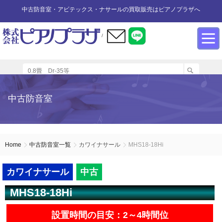
中古防音室・アビテックス・ナサールの買取販売はピアノプラザへ
/
防音室設置のアドバイス
インフォメーション
カワイ防音ルーム
防音室中古
防音室買取
中古防音室
防音室内へのピアノの設置
商品の購入について
防音室WEB買取
ユニットタイプ
展示品リスト
オーダータイプ
アビテックス0.5畳～2畳未満
設置する床への配慮
防音室LINE買取
会社概要
Home
中古防音室一覧
カワイナサール
MHS18-18Hi
ペット用防音室
アビテックス2畳～3畳未満
設置スペースの採寸方法
ご利用規約
カワイナサール
中古
MHS18-18Hi
エアコンの設置方法
店舗までの案内地図
アビテックス3畳～
設置時間の目安：2～4時間位