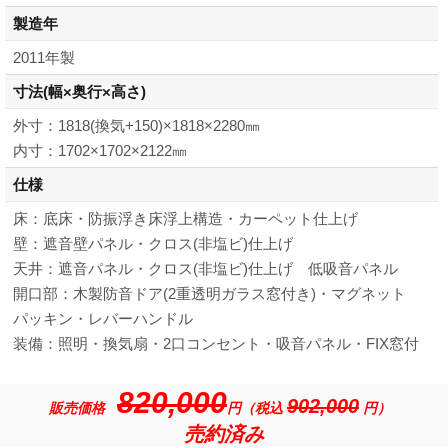
製造年
2011年製
寸法
(幅×奥行×高さ)
外寸：1818(換気+150)×1818×2280㎜
内寸：1702×1702×2122㎜
仕様
床：底床・防振浮き床浮上構造・カーペット仕上げ
壁：遮音壁パネル・クロス(非塩ビ)仕上げ
天井：遮音パネル・クロス(非塩ビ)仕上げ 低吸音パネル
開口部：木製防音ドア(2重透明ガラス窓付き)・マグネット
パッキン・レバーハンドル
装備：照明・換気扇・2口コンセント・吸音パネル・FIX窓付
820,000
902,000
販売価格
円（税込
円）
売約済み