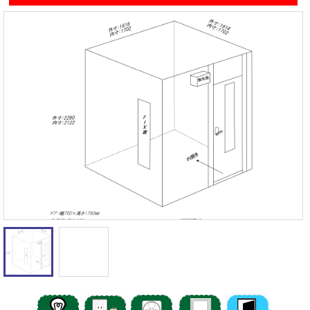
遮音性能の違いを体験
カワイナサール
お問い合わせ
その他防音室
かんたん在庫検索
売約済みリスト