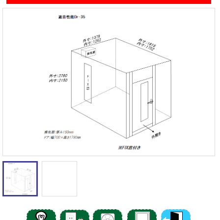
遮音性能の違いを体験
カワイナサール
お問い合わせ
その他防音室
かんたん在庫検索
売約済みリスト