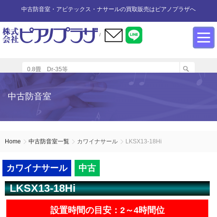
中古防音室・アビテックス・ナサールの買取販売はピアノプラザへ
/
防音室設置のアドバイス
インフォメーション
カワイ防音ルーム
防音室中古
防音室買取
中古防音室
防音室内へのピアノの設置
商品の購入について
防音室WEB買取
ユニットタイプ
展示品リスト
オーダータイプ
アビテックス0.5畳～2畳未満
設置する床への配慮
防音室LINE買取
会社概要
Home
中古防音室一覧
カワイナサール
LKSX13-18Hi
ペット用防音室
アビテックス2畳～3畳未満
設置スペースの採寸方法
ご利用規約
カワイナサール
中古
LKSX13-18Hi
エアコンの設置方法
店舗までの案内地図
アビテックス3畳～
設置時間の目安：2～4時間位