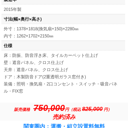
2015年製
寸法
(幅×奥行×高さ)
外寸：1378×1818(換気扇+150)×2280㎜
内寸：1262×1702×2150㎜
仕様
床：防振、防音浮き床、タイルカーペット仕上げ
壁：遮音パネル、クロス仕上げ
天井：遮音パネル、クロス仕上げ
ドア：木製防音ドア(2重透明ガラス窓付き)
装備：照明・換気扇・2口コンセント・スイッチ・吸音パネ
ル・FIX窓
750,000
825,000
販売価格
円（税込
円）
売約済み
関東圏内：運搬・組立設置料無料