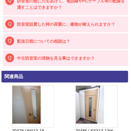
防音室の壁に穴をあけて、電話線やPCケーブル等の配線を
通すことはできますか？
防音室設置した時の荷重に、建物が耐えられますか？
配送日程についての相談は？
中古防音室の現物を見る事はできますか？
関連商品
20479 UHA13-18
20485 LKSX13-13Hi