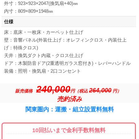
外寸：923×923×2047(換気扇+40)㎜
内寸：809×809×1948㎜
仕様
床：底床・一枚床・カーペット仕上げ
壁：音響パネル(外装仕上げ：オレフィンクロス・内装仕上
げ：特殊クロス)
天井：換気ダクト内蔵・クロス仕上げ
ドア：木製防音ドア(2重透明ガラス窓付き)・レバーハンドル
装備：照明・換気扇・2口コンセント
240,000
264,000
販売価格
円（税込
円）
売約済み
関東圏内：運搬・組立設置料無料
10回払いまで金利手数料無料