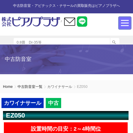
中古防音室・アビテックス・ナサールの買取販売はピアノプラザへ
/
防音室設置のアドバイス
インフォメーション
カワイ防音ルーム
防音室中古
防音室買取
中古防音室
防音室内へのピアノの設置
商品の購入について
防音室WEB買取
ユニットタイプ
展示品リスト
オーダータイプ
アビテックス0.5畳～2畳未満
設置する床への配慮
防音室LINE買取
会社概要
Home
中古防音室一覧
カワイナサール
EZ050
ペット用防音室
アビテックス2畳～3畳未満
設置スペースの採寸方法
ご利用規約
カワイナサール
中古
EZ050
エアコンの設置方法
店舗までの案内地図
アビテックス3畳～
設置時間の目安：2～4時間位