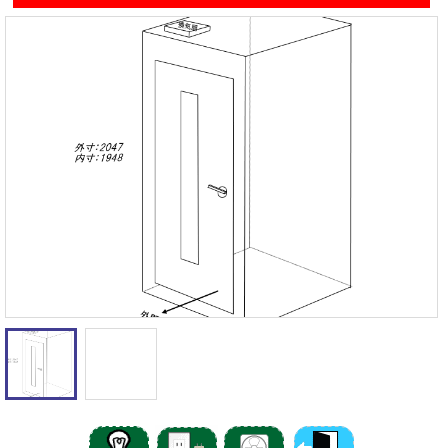
遮音性能の違いを体験
カワイナサール
お問い合わせ
その他防音室
かんたん在庫検索
売約済みリスト