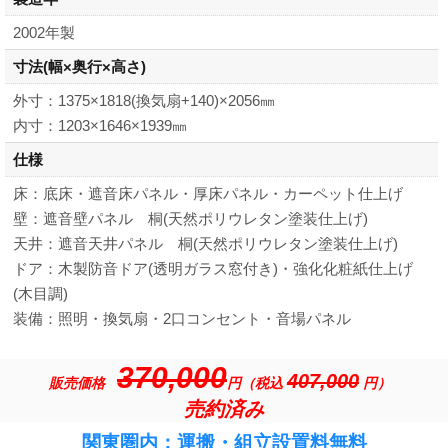
2002年製
寸法
(幅×奥行×高さ)
外寸：1375×1818(換気扇+140)×2056㎜
内寸：1203×1646×1939㎜
仕様
床：底床・遮音床パネル・厚床パネル・カーペット仕上げ
壁：遮音壁パネル 桐(天然ポリウレタン塗装仕上げ)
天井：遮音天井パネル 桐(天然ポリウレタン塗装仕上げ)
ドア：木製防音ドア(透明ガラス窓付き)・強化化粧紙仕上げ
(木目調)
装備：照明・換気扇・2口コンセント・音場パネル
370,000
407,000
販売価格
円（税込
円）
売約済み
関東圏内：運搬・組立設置料無料