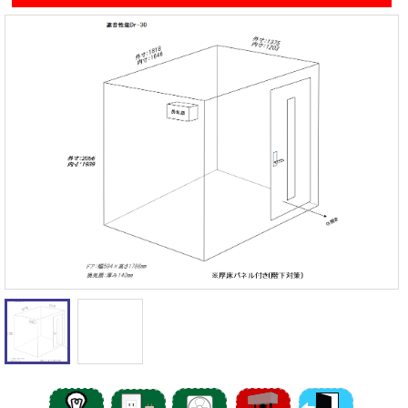
遮音性能の違いを体験
カワイナサール
お問い合わせ
その他防音室
かんたん在庫検索
売約済みリスト