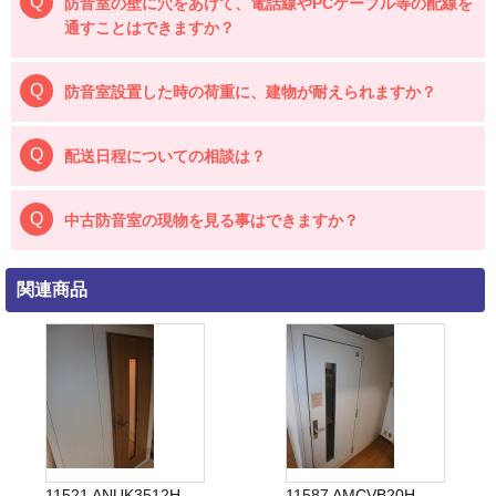
防音室の壁に穴をあけて、電話線やPCケーブル等の配線を
通すことはできますか？
防音室設置した時の荷重に、建物が耐えられますか？
配送日程についての相談は？
中古防音室の現物を見る事はできますか？
関連商品
11521 ANUK3512H
11587 AMCVB20H