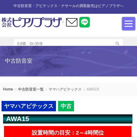
中古防音室・アビテックス・ナサールの買取販売はピアノプラザへ
/
防音室設置のアドバイス
インフォメーション
カワイ防音ルーム
防音室中古
防音室買取
中古防音室
防音室内へのピアノの設置
商品の購入について
防音室WEB買取
ユニットタイプ
展示品リスト
オーダータイプ
アビテックス0.5畳～2畳未満
設置する床への配慮
防音室LINE買取
会社概要
Home
中古防音室一覧
ヤマハアビテックス
AWA15
ペット用防音室
アビテックス2畳～3畳未満
設置スペースの採寸方法
ご利用規約
ヤマハアビテックス
中古
AWA15
エアコンの設置方法
店舗までの案内地図
アビテックス3畳～
設置時間の目安：2～4時間位