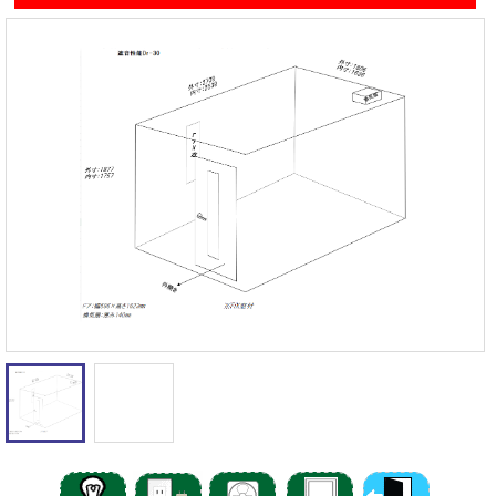
遮音性能の違いを体験
カワイナサール
お問い合わせ
その他防音室
かんたん在庫検索
売約済みリスト