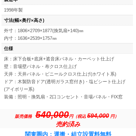
1998年製
寸法
(幅×奥行×高さ)
外寸：1806×2709×1877(換気扇+140)㎜
内寸：1636×2539×1757㎜
仕様
床：床下合板+底床+遮音床パネル・カーペット仕上げ
壁：音場壁パネル・布クロス仕上げ
天井：天井パネル・ビニールクロス仕上げ(ホワイト系)
ドア：木製防音ドア(透明ガラス窓付き)・塩ビシート仕上げ
(アイボリー系)
装備：照明・換気扇・2口コンセント・音場パネル・FIX窓
540,000
594,000
販売価格
円（税込
円）
売約済み
関東圏内：運搬・組立設置料無料