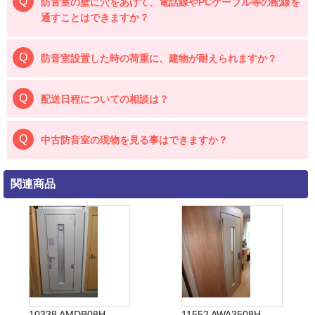
防音室の壁に穴をあけて、電話線やPCケーブル等の配線を
通すことはできますか？
防音室設置した時の荷重に、建物が耐えられますか？
配送日程についての相談は？
中古防音室の現物を見る事はできますか？
関連商品
10338 AMDB08H
11552 AWA3508H