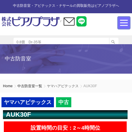
中古防音室・アビテックス・ナサールの買取販売はピアノプラザへ
/
防音室設置のアドバイス
インフォメーション
カワイ防音ルーム
防音室中古
防音室買取
中古防音室
防音室内へのピアノの設置
商品の購入について
防音室WEB買取
ユニットタイプ
展示品リスト
オーダータイプ
アビテックス0.5畳～2畳未満
設置する床への配慮
防音室LINE買取
会社概要
Home
中古防音室一覧
ヤマハアビテックス
AUK30F
ペット用防音室
アビテックス2畳～3畳未満
設置スペースの採寸方法
ご利用規約
ヤマハアビテックス
中古
AUK30F
エアコンの設置方法
店舗までの案内地図
アビテックス3畳～
設置時間の目安：2～4時間位