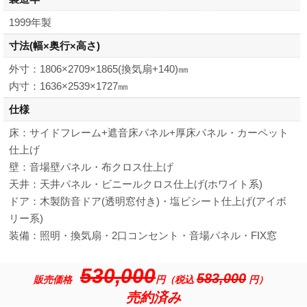
1999年製
寸法
(幅×奥行×高さ)
外寸：1806×2709×1865(換気扇+140)㎜
内寸：1636×2539×1727㎜
仕様
床：サイドフレーム+遮音床パネル+厚床パネル・カーペット
仕上げ
壁：音場壁パネル・布クロス仕上げ
天井：天井パネル・ビニールクロス仕上げ(ホワイト系)
ドア：木製防音ドア(透明窓付き)・塩ビシート仕上げ(アイボ
リー系)
装備：照明・換気扇・2口コンセント・音場パネル・FIX窓
530,000
583,000
販売価格
円（税込
円）
売約済み