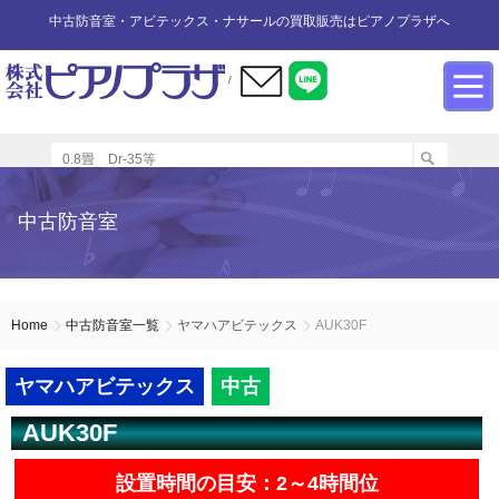
中古防音室・アビテックス・ナサールの買取販売はピアノプラザへ
/
防音室設置のアドバイス
インフォメーション
カワイ防音ルーム
防音室中古
防音室買取
中古防音室
防音室内へのピアノの設置
商品の購入について
防音室WEB買取
ユニットタイプ
展示品リスト
オーダータイプ
アビテックス0.5畳～2畳未満
設置する床への配慮
防音室LINE買取
会社概要
Home
中古防音室一覧
ヤマハアビテックス
AUK30F
ペット用防音室
アビテックス2畳～3畳未満
設置スペースの採寸方法
ご利用規約
ヤマハアビテックス
中古
AUK30F
エアコンの設置方法
店舗までの案内地図
アビテックス3畳～
設置時間の目安：2～4時間位