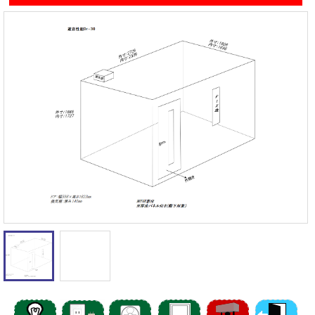
遮音性能の違いを体験
カワイナサール
お問い合わせ
その他防音室
かんたん在庫検索
売約済みリスト