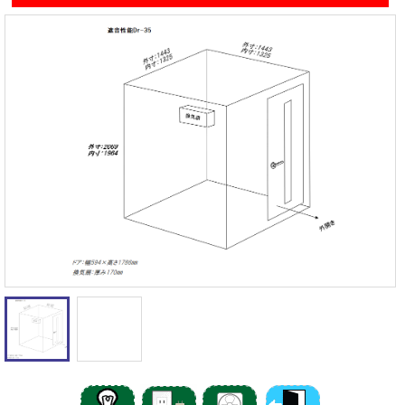
遮音性能の違いを体験
カワイナサール
お問い合わせ
その他防音室
かんたん在庫検索
売約済みリスト