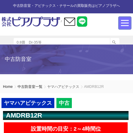
中古防音室・アビテックス・ナサールの買取販売はピアノプラザへ
/
防音室設置のアドバイス
インフォメーション
カワイ防音ルーム
防音室中古
防音室買取
中古防音室
防音室内へのピアノの設置
商品の購入について
防音室WEB買取
ユニットタイプ
展示品リスト
オーダータイプ
アビテックス0.5畳～2畳未満
設置する床への配慮
防音室LINE買取
会社概要
Home
中古防音室一覧
ヤマハアビテックス
AMDRB12R
ペット用防音室
アビテックス2畳～3畳未満
設置スペースの採寸方法
ご利用規約
ヤマハアビテックス
中古
AMDRB12R
エアコンの設置方法
店舗までの案内地図
アビテックス3畳～
設置時間の目安：2～4時間位