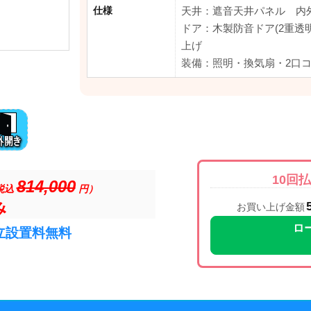
仕様
天井：遮音天井パネル 内
ドア：木製防音ドア(2重透
上げ
装備：照明・換気扇・2口
10回
814,000
税込
円）
み
お買い上げ金額
ロ
立設置料無料