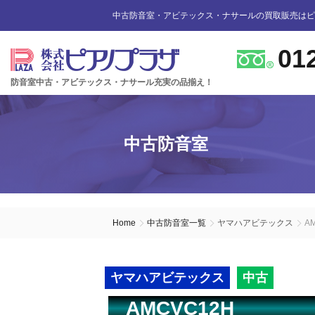
中古防音室・アビテックス・ナサールの買取販売はピ
01
防音室中古・アビテックス・ナサール充実の品揃え！
防音室設置のアドバイス
インフォメーション
カワイ防音ルーム
防音室中古
防音室買取
中古防音室
防音室内へのピアノの設置
商品の購入について
防音室WEB買取
ユニットタイプ
展示品リスト
オーダータイプ
アビテックス0.5畳～2畳未満
設置する床への配慮
防音室LINE買取
会社概要
Home
中古防音室一覧
ヤマハアビテックス
A
ペット用防音室
アビテックス2畳～3畳未満
設置スペースの採寸方法
ご利用規約
ヤマハアビテックス
中古
エアコンの設置方法
店舗までの案内地図
アビテックス3畳～
AMCVC12H