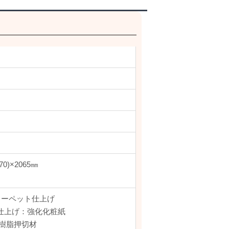
0)×2065㎜
カーペット仕上げ
仕上げ：強化化粧紙
S樹脂押切材