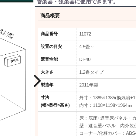
管楽器・弦楽器に使用できます。
高遮音タイプ
商品概要
動画配信におすすめ
商品番号
11072
カワイナサール中古
設置の目安
4.5畳～
遮音性能
Dr-40
大きさ
1.2畳タイプ
製造年
2011年製
寸法
外寸：1385×1385(換気扇+17
(幅×奥行×高さ)
内寸：1198×1198×1964㎜
床：底床+遮音床パネル・
壁：遮音壁パネル 内外装
コーナー/化粧カバー：AB