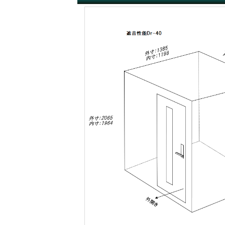
遮音性能の違いを体験
カワイナサール
お問い合わせ
その他防音室
かんたん在庫検索
売約済みリスト