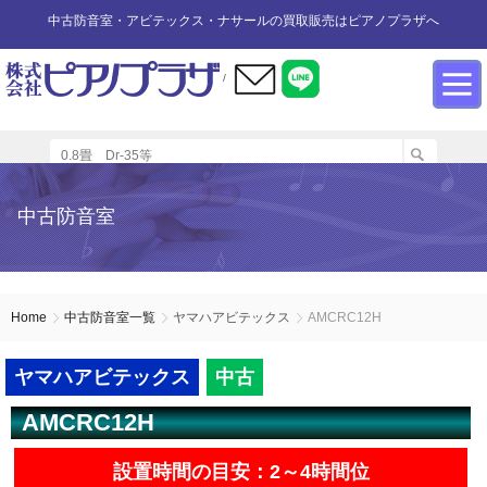
中古防音室・アビテックス・ナサールの買取販売はピアノプラザへ
/
防音室設置のアドバイス
インフォメーション
カワイ防音ルーム
防音室中古
防音室買取
中古防音室
防音室内へのピアノの設置
商品の購入について
防音室WEB買取
ユニットタイプ
展示品リスト
オーダータイプ
アビテックス0.5畳～2畳未満
設置する床への配慮
防音室LINE買取
会社概要
Home
中古防音室一覧
ヤマハアビテックス
AMCRC12H
ペット用防音室
アビテックス2畳～3畳未満
設置スペースの採寸方法
ご利用規約
ヤマハアビテックス
中古
AMCRC12H
エアコンの設置方法
店舗までの案内地図
アビテックス3畳～
設置時間の目安：2～4時間位