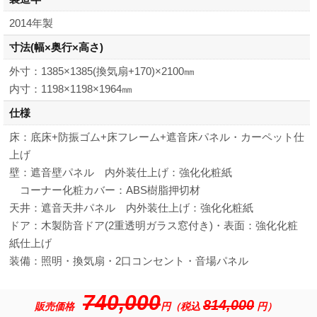
2014年製
寸法
(幅×奥行×高さ)
外寸：1385×1385(換気扇+170)×2100㎜
内寸：1198×1198×1964㎜
仕様
床：底床+防振ゴム+床フレーム+遮音床パネル・カーペット仕
上げ
壁：遮音壁パネル 内外装仕上げ：強化化粧紙
コーナー化粧カバー：ABS樹脂押切材
天井：遮音天井パネル 内外装仕上げ：強化化粧紙
ドア：木製防音ドア(2重透明ガラス窓付き)・表面：強化化粧
紙仕上げ
装備：照明・換気扇・2口コンセント・音場パネル
740,000
814,000
販売価格
円（税込
円）