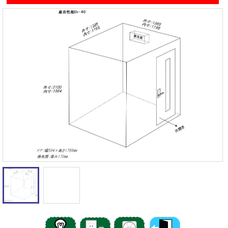
遮音性能の違いを体験
カワイナサール
お問い合わせ
その他防音室
かんたん在庫検索
売約済みリスト