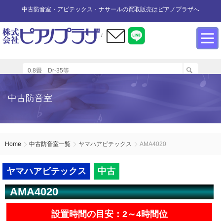
中古防音室・アビテックス・ナサールの買取販売はピアノプラザへ
/
防音室設置のアドバイス
インフォメーション
カワイ防音ルーム
防音室中古
防音室買取
中古防音室
防音室内へのピアノの設置
商品の購入について
防音室WEB買取
ユニットタイプ
展示品リスト
オーダータイプ
アビテックス0.5畳～2畳未満
設置する床への配慮
防音室LINE買取
会社概要
Home
中古防音室一覧
ヤマハアビテックス
AMA4020
ペット用防音室
アビテックス2畳～3畳未満
設置スペースの採寸方法
ご利用規約
ヤマハアビテックス
中古
AMA4020
エアコンの設置方法
店舗までの案内地図
アビテックス3畳～
設置時間の目安：2～4時間位