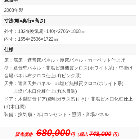
2003年製
寸法
(幅×奥行×高さ)
外寸：1824(換気扇+140)×2706×1868㎜
内寸：1654×2536×1722㎜
仕様
床：底床・遮音床パネル・厚床パネル・カーペット仕上げ
壁：遮音壁パネル・非塩ビ無機質クロス(ホワイト系)・壁掛け
音場パネル布クロス仕上げ(ピンク系)
天井：遮音天井パネル 非塩ビ無機質クロス(ホワイト系)
非塩ビ木口化粧仕上げ(木目調)
ドア：木製防音ドア(透明ガラス窓付き)・非塩ビ木口化粧仕上
げ(木目調)
装備：換気扇・2口コンセント・照明・音場パネル
680,000
748,000
販売価格
円（税込
円）