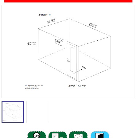
遮音性能の違いを体験
カワイナサール
お問い合わせ
その他防音室
かんたん在庫検索
売約済みリスト