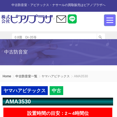
中古防音室・アビテックス・ナサールの買取販売はピアノプラザへ
/
防音室設置のアドバイス
インフォメーション
カワイ防音ルーム
防音室中古
防音室買取
中古防音室
防音室内へのピアノの設置
商品の購入について
防音室WEB買取
ユニットタイプ
展示品リスト
オーダータイプ
アビテックス0.5畳～2畳未満
設置する床への配慮
防音室LINE買取
会社概要
Home
中古防音室一覧
ヤマハアビテックス
AMA3530
ペット用防音室
アビテックス2畳～3畳未満
設置スペースの採寸方法
ご利用規約
ヤマハアビテックス
中古
AMA3530
エアコンの設置方法
店舗までの案内地図
アビテックス3畳～
設置時間の目安：2～4時間位