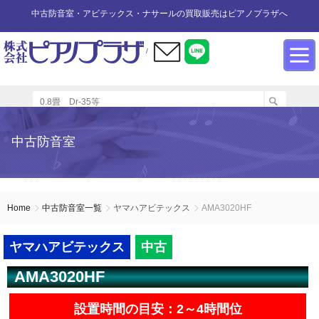
中古防音室・アビテックス・ナサールの買取販売はピアノプラザへ
/
防音室設置のアドバイス
インフォメーション
カワイ防音ルーム
防音室中古
防音室買取
中古防音室
防音室内へのピアノの設置
商品の購入について
防音室WEB買取
ユニットタイプ
展示品リスト
オーダータイプ
アビテックス0.5畳～2畳未満
設置する床への配慮
防音室LINE買取
会社概要
Home
中古防音室一覧
ヤマハアビテックス
AMA3020HF
ペット用防音室
アビテックス2畳～3畳未満
設置スペースの採寸方法
ご利用規約
ヤマハアビテックス
中古
AMA3020HF
エアコンの設置方法
店舗までの案内地図
アビテックス3畳～
設置時間の目安：2～4時間位