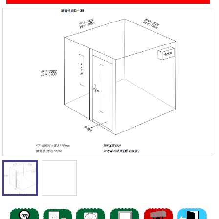
遮音性能の違いを体験
カワイナサール
お問い合わせ
その他防音室
かんたん在庫検索
売約済みリスト