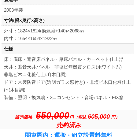
2003年製
寸法
(幅×奥行×高さ)
外寸：1824×1824(換気扇+140)×2068㎜
内寸：1654×1654×1922㎜
仕様
床：底床・遮音床パネル・厚床パネル・カーペット仕上げ
天井：遮音天井パネル 非塩ビ無機質クロス(ホワイト系)
非塩ビ木口化粧仕上げ(木目調)
ドア：木製防音ドア(透明ガラス窓付き)・非塩ビ木口化粧仕上
げ(木目調)
装備：照明・換気扇・2口コンセント・音場パネル・FIX窓
550,000
605,000
販売価格
円（税込
円）
売約済み
関東圏内：運搬・組立設置料無料