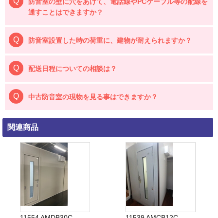
防音室の壁に穴をあけて、電話線やPCケーブル等の配線を
通すことはできますか？
防音室設置した時の荷重に、建物が耐えられますか？
配送日程についての相談は？
中古防音室の現物を見る事はできますか？
関連商品
11554 AMDB30C
11539 AMCB12C